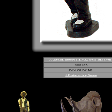
JOUEUR DE TROMPETTE JAZZ H 0,50 ( REF : J 031 
Valeur 576 €
® Creation de
Jacky Samson