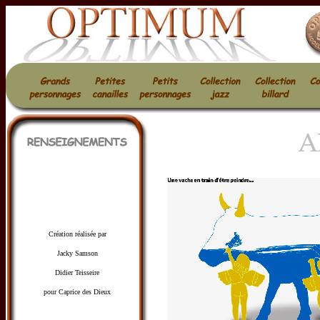
Création réalisée par
Jacky Samson
Didier Teisseire
pour Caprice des Dieux